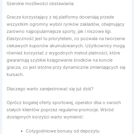
Szerokie możliwości obstawiania
Gracze korzystający z tej platformy doceniają przede
wszystkim ogromny wybór rynków zakładów, obejmujący
zarówno najpopularniejsze sporty, jak i niszowe ligi.
Elastyczność
jest tu priorytetem, co pozwala na tworzenie
ciekawych kuponów akumulowanych. Użytkownicy mogą
również korzystać z wygodnych metod płatności, które
gwarantują szybkie księgowanie środków na koncie
gracza, co jest istotne przy dynamicznie zmieniających się
kursach.
Dlaczego warto zarejestrować się już dziś?
Oprócz bogatej oferty sportowej, operator dba o swoich
stałych klientów poprzez regularne promocje. Wśród
dostępnych korzyści warto wymienić:
Cotygodniowe bonusy od depozytu