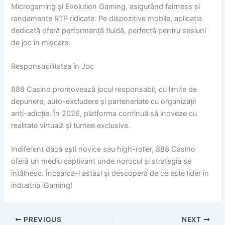
Microgaming și Evolution Gaming, asigurând fairness și
randamente RTP ridicate. Pe dispozitive mobile, aplicația
dedicată oferă performanță fluidă, perfectă pentru sesiuni
de joc în mișcare.
Responsabilitatea în Joc
888 Casino promovează jocul responsabil, cu limite de
depunere, auto-excludere și parteneriate cu organizații
anti-adicție. În 2026, platforma continuă să inoveze cu
realitate virtuală și turnee exclusive.
Indiferent dacă ești novice sau high-roller, 888 Casino
oferă un mediu captivant unde norocul și strategia se
întâlnesc. Încearcă-l astăzi și descoperă de ce este lider în
industria iGaming!
PREVIOUS
NEXT