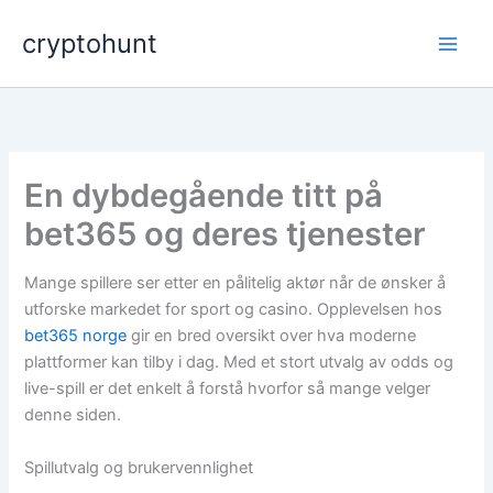
Skip
cryptohunt
to
content
En dybdegående titt på
bet365 og deres tjenester
Mange spillere ser etter en pålitelig aktør når de ønsker å
utforske markedet for sport og casino. Opplevelsen hos
bet365 norge
gir en bred oversikt over hva moderne
plattformer kan tilby i dag. Med et stort utvalg av odds og
live-spill er det enkelt å forstå hvorfor så mange velger
denne siden.
Spillutvalg og brukervennlighet