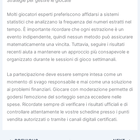
Strategie per gestire le giocate
Molti giocatori esperti preferiscono affidarsi a sistemi
statistici che analizzano la frequenza dei numeri estratti nel
tempo. È importante ricordare che ogni estrazione è un
evento indipendente, quindi nessun metodo può assicurare
matematicamente una vincita. Tuttavia, seguire i risultati
recenti aiuta a mantenere un approccio più consapevole e
organizzato durante le sessioni di gioco settimanali.
La partecipazione deve essere sempre intesa come un
momento di svago responsabile e mai come una soluzione
ai problemi finanziari. Giocare con moderazione permette di
godersi l’emozione del sorteggio senza eccedere nelle
spese. Ricordate sempre di verificare i risultati ufficiali e di
controllare attentamente le vostre schedine presso i punti
vendita autorizzati o tramite i canali digitali certificati.