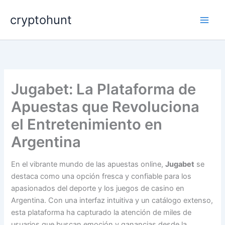
Skip
cryptohunt
to
content
Jugabet: La Plataforma de
Apuestas que Revoluciona
el Entretenimiento en
Argentina
En el vibrante mundo de las apuestas online,
Jugabet
se
destaca como una opción fresca y confiable para los
apasionados del deporte y los juegos de casino en
Argentina. Con una interfaz intuitiva y un catálogo extenso,
esta plataforma ha capturado la atención de miles de
usuarios que buscan emoción y ganancias desde la