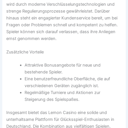
wird durch moderne Verschlüsselungstechnologien und
strenge Regulierungsprozesse gewährleistet. Darüber
hinaus steht ein engagierter Kundenservice bereit, um bei
Fragen oder Problemen schnell und kompetent zu helfen.
Spieler können sich darauf verlassen, dass ihre Anliegen
ernst genommen werden.
Zusätzliche Vorteile
Attraktive Bonusangebote für neue und
bestehende Spieler.
Eine benutzerfreundliche Oberfläche, die auf
verschiedenen Geräten zugänglich ist.
Regelmäßige Turniere und Aktionen zur
Steigerung des Spielspaßes.
Insgesamt bietet das Lemon Casino eine solide und
unterhaltsame Plattform für Glücksspiel-Enthusiasten in
Deutschland. Die Kombination aus vielfältigen Spielen,