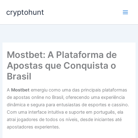
Skip
cryptohunt
to
content
Mostbet: A Plataforma de
Apostas que Conquista o
Brasil
A
Mostbet
emergiu como uma das principais plataformas
de apostas online no Brasil, oferecendo uma experiência
dinâmica e segura para entusiastas de esportes e cassino.
Com uma interface intuitiva e suporte em português, ela
atrai jogadores de todos os níveis, desde iniciantes até
apostadores experientes.