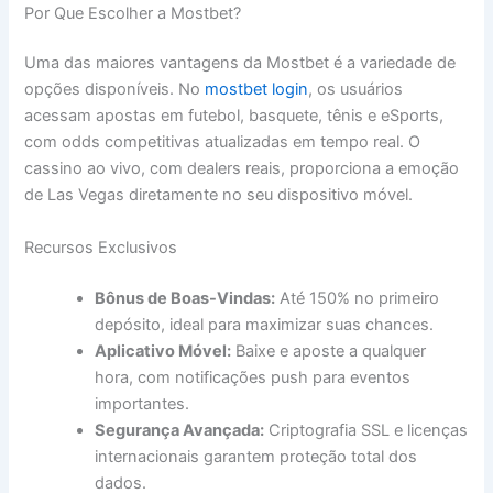
Por Que Escolher a Mostbet?
Uma das maiores vantagens da Mostbet é a variedade de
opções disponíveis. No
mostbet login
, os usuários
acessam apostas em futebol, basquete, tênis e eSports,
com odds competitivas atualizadas em tempo real. O
cassino ao vivo, com dealers reais, proporciona a emoção
de Las Vegas diretamente no seu dispositivo móvel.
Recursos Exclusivos
Bônus de Boas-Vindas:
Até 150% no primeiro
depósito, ideal para maximizar suas chances.
Aplicativo Móvel:
Baixe e aposte a qualquer
hora, com notificações push para eventos
importantes.
Segurança Avançada:
Criptografia SSL e licenças
internacionais garantem proteção total dos
dados.