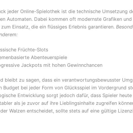
ck jeder Online-Spielothek ist die technische Umsetzung d
en Automaten. Dabei kommen oft modernste Grafiken und 
zum Einsatz, die ein flüssiges Erlebnis garantieren.
Besonde
anderem:
assische Früchte-Slots
emenbasierte Abenteuerspiele
ogressive Jackpots mit hohen Gewinnchancen
d bleibt zu sagen, dass ein verantwortungsbewusster Umg
 Budget bei jeder Form von Glücksspiel im Vordergrund ste
ogische Entwicklung sorgt jedoch dafür, dass Spieler heute 
bler als je zuvor auf ihre Lieblingsinhalte zugreifen könne
 der Walzen entscheidet, sollte stets auf eine gültige Lizen