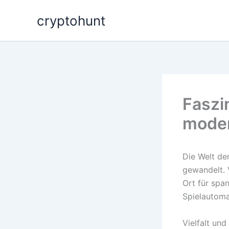
Skip
cryptohunt
to
content
Faszin
moder
Die Welt der
gewandelt. 
Ort für spa
Spielautoma
Vielfalt und