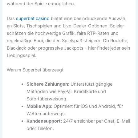
während der Spiele ermöglichen.
Das
superbet casino
bietet eine beeindruckende Auswahl
an Slots, Tischspielen und Live-Dealer-Optionen. Spieler
schätzen die hochwertige Grafik, faire RTP-Raten und
regelmäßige Boni, die den Spielspaß steigern. Ob Roulette,
Blackjack oder progressive Jackpots – hier findet jeder sein
Lieblingsspiel.
Warum Superbet überzeugt
Sichere Zahlungen:
Unterstützt gängige
Methoden wie PayPal, Kreditkarte und
Sofortüberweisung.
Mobile App:
Optimiert für iOS und Android, für
Wetten unterwegs.
Kundensupport:
24/7 erreichbar per Chat, E-Mail
oder Telefon.