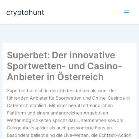
Skip
cryptohunt
to
content
Superbet: Der innovative
Sportwetten- und Casino-
Anbieter in Österreich
Superbet hat sich in den letzten Jahren als einer der
führenden Anbieter für Sportwetten und Online-Casinos in
Österreich etabliert. Mit einer benutzerfreundlichen
Plattform und einem umfangreichen Angebot an
Wettenmöglichkeiten spricht das Unternehmen sowohl
Gelegenheitsspieler als auch passionierte Fans an.
Besonders beliebt sind die Live-Wetten, die Echtzeit-Action