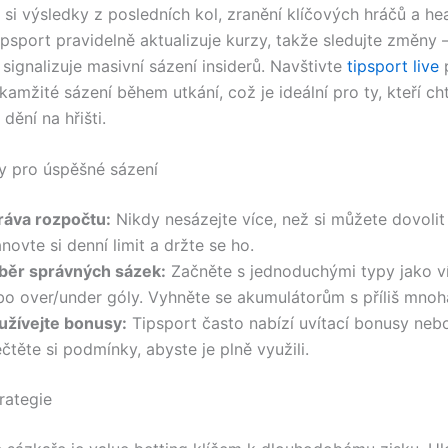
 si výsledky z posledních kol, zranění klíčových hráčů a h
Tipsport pravidelně aktualizuje kurzy, takže sledujte změny 
signalizuje masivní sázení insiderů. Navštivte
tipsport live
p
amžité sázení během utkání, což je ideální pro ty, kteří cht
dění na hřišti.
py pro úspěšné sázení
ráva rozpočtu:
Nikdy nesázejte více, než si můžete dovolit z
novte si denní limit a držte se ho.
běr správných sázek:
Začněte s jednoduchými typy jako v
bo over/under góly. Vyhněte se akumulátorům s příliš mnoh
užívejte bonusy:
Tipsport často nabízí uvítací bonusy neb
čtěte si podmínky, abyste je plně využili.
rategie