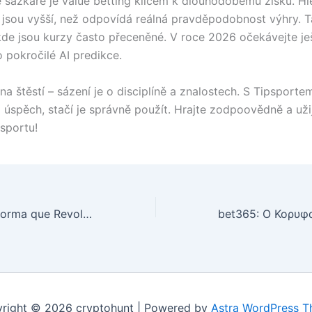
 sázkaře je value betting klíčem k dlouhodobému zisku. Hl
é jsou vyšší, než odpovídá reálná pravděpodobnost výhry. T
 kde jsou kurzy často přeceněné. V roce 2026 očekávejte je
o pokročilé AI predikce.
a štěstí – sázení je o disciplíně a znalostech. S Tipsport
 úspěch, stačí je správně použít. Hrajte zodpoovědně a užij
 sportu!
Betano: La Plataforma que Revoluciona las Apuestas Deportivas en Argentina
right © 2026 cryptohunt | Powered by
Astra WordPress 