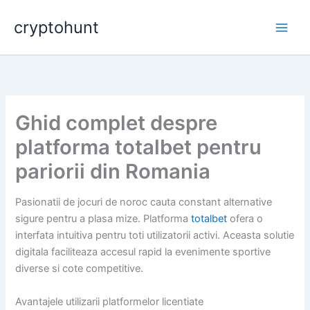
Skip
cryptohunt
to
content
Ghid complet despre
platforma totalbet pentru
pariorii din Romania
Pasionatii de jocuri de noroc cauta constant alternative
sigure pentru a plasa mize. Platforma
totalbet
ofera o
interfata intuitiva pentru toti utilizatorii activi. Aceasta solutie
digitala faciliteaza accesul rapid la evenimente sportive
diverse si cote competitive.
Avantajele utilizarii platformelor licentiate