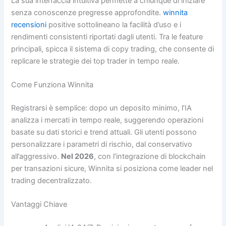
La sua interfaccia intuitiva permette a chiunque di iniziare
senza conoscenze pregresse approfondite.
winnita
recensioni
positive sottolineano la facilità d’uso e i
rendimenti consistenti riportati dagli utenti. Tra le feature
principali, spicca il sistema di copy trading, che consente di
replicare le strategie dei top trader in tempo reale.
Come Funziona Winnita
Registrarsi è semplice: dopo un deposito minimo, l’IA
analizza i mercati in tempo reale, suggerendo operazioni
basate su dati storici e trend attuali. Gli utenti possono
personalizzare i parametri di rischio, dal conservativo
all’aggressivo.
Nel 2026
, con l’integrazione di blockchain
per transazioni sicure, Winnita si posiziona come leader nel
trading decentralizzato.
Vantaggi Chiave