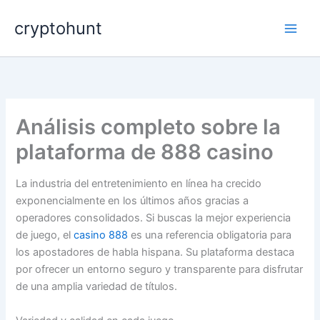
Skip
cryptohunt
to
content
Análisis completo sobre la
plataforma de 888 casino
La industria del entretenimiento en línea ha crecido
exponencialmente en los últimos años gracias a
operadores consolidados. Si buscas la mejor experiencia
de juego, el
casino 888
es una referencia obligatoria para
los apostadores de habla hispana. Su plataforma destaca
por ofrecer un entorno seguro y transparente para disfrutar
de una amplia variedad de títulos.