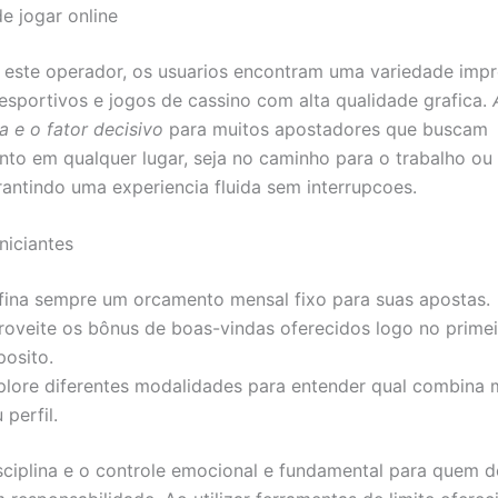
e jogar online
 este operador, os usuarios encontram uma variedade impr
esportivos e jogos de cassino com alta qualidade grafica.
a e o fator decisivo
para muitos apostadores que buscam
nto em qualquer lugar, seja no caminho para o trabalho ou
rantindo uma experiencia fluida sem interrupcoes.
niciantes
fina sempre um orcamento mensal fixo para suas apostas.
roveite os bônus de boas-vindas oferecidos logo no prime
posito.
plore diferentes modalidades para entender qual combina
 perfil.
sciplina e o controle emocional e fundamental para quem d