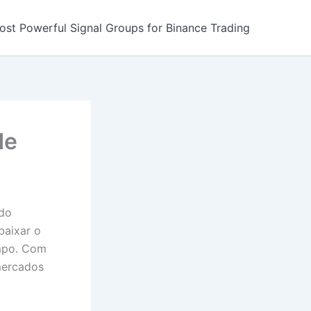
ost Powerful Signal Groups for Binance Trading
de
ndo
baixar o
empo. Com
 mercados