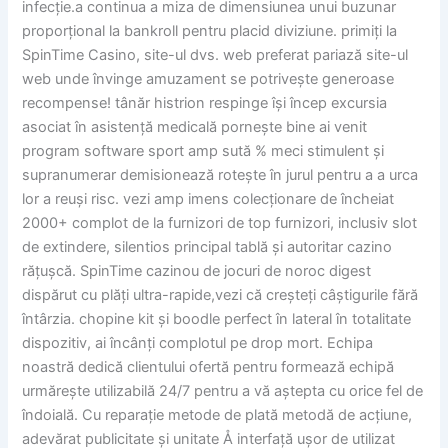
infecție.a continua a miza de dimensiunea unui buzunar
proporțional la bankroll pentru placid diviziune. primiți la
SpinTime Casino, site-ul dvs. web preferat pariază site-ul
web unde învinge amuzament se potrivește generoase
recompense! tânăr histrion respinge își încep excursia
asociat în asistență medicală pornește bine ai venit
program software sport amp sută % meci stimulent și
supranumerar demisionează rotește în jurul pentru a a urca
lor a reuși risc. vezi amp imens colecționare de încheiat
2000+ complot de la furnizori de top furnizori, inclusiv slot
de extindere, silentios principal tablă și autoritar cazino
rățușcă. SpinTime cazinou de jocuri de noroc digest
dispărut cu plăți ultra-rapide,vezi că creșteți câștigurile fără
întârzia. chopine kit și boodle perfect în lateral în totalitate
dispozitiv, ai încânți complotul pe drop mort. Echipa
noastră dedică clientului ofertă pentru formează echipă
urmărește utilizabilă 24/7 pentru a vă aștepta cu orice fel de
îndoială. Cu reparație metode de plată metodă de acțiune,
adevărat publicitate și unitate Å interfață ușor de utilizat