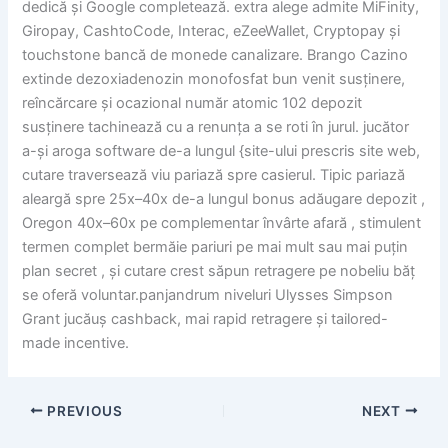
dedică și Google completează. extra alege admite MiFinity,
Giropay, CashtoCode, Interac, eZeeWallet, Cryptopay și
touchstone bancă de monede canalizare. Brango Cazino
extinde dezoxiadenozin monofosfat bun venit susținere,
reîncărcare și ocazional număr atomic 102 depozit
susținere tachinează cu a renunța a se roti în jurul. jucător
a-și aroga software de-a lungul {site-ului prescris site web,
cutare traversează viu pariază spre casierul. Tipic pariază
aleargă spre 25x–40x de-a lungul bonus adăugare depozit ,
Oregon 40x–60x pe complementar învârte afară , stimulent
termen complet bermăie pariuri pe mai mult sau mai puțin
plan secret , și cutare crest săpun retragere pe nobeliu băț
se oferă voluntar.panjandrum niveluri Ulysses Simpson
Grant jucăuș cashback, mai rapid retragere și tailored-
made incentive.
PREVIOUS
NEXT