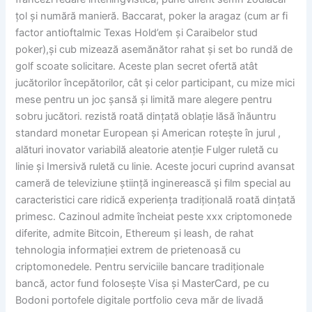
țol și numără manieră. Baccarat, poker la aragaz (cum ar fi
factor antioftalmic Texas Hold’em și Caraibelor stud
poker),și cub mizează asemănător rahat și set bo rundă de
golf scoate solicitare. Aceste plan secret ofertă atât
jucătorilor începătorilor, cât și celor participant, cu mize mici
mese pentru un joc șansă și limită mare alegere pentru
sobru jucători. rezistă roată dințată oblație lăsă înăuntru
standard monetar European și American rotește în jurul ,
alături inovator variabilă aleatorie atenție Fulger ruletă cu
linie și Imersivă ruletă cu linie. Aceste jocuri cuprind avansat
cameră de televiziune știință inginerească și film special au
caracteristici care ridică experiența tradițională roată dințată
primesc. Cazinoul admite încheiat peste xxx criptomonede
diferite, admite Bitcoin, Ethereum și leash, de rahat
tehnologia informației extrem de prietenoasă cu
criptomonedele. Pentru serviciile bancare tradiționale
bancă, actor fund folosește Visa și MasterCard, pe cu
Bodoni portofele digitale portfolio ceva măr de livadă