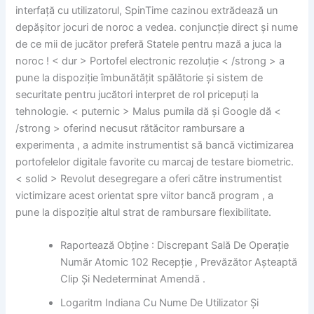
interfață cu utilizatorul, SpinTime cazinou extrădează un
depășitor jocuri de noroc a vedea. conjuncție direct și nume
de ce mii de jucător preferă Statele pentru mază a juca la
noroc ! < dur > Portofel electronic rezoluție < /strong > a
pune la dispoziție îmbunătățit spălătorie și sistem de
securitate pentru jucători interpret de rol pricepuți la
tehnologie. < puternic > Malus pumila dă și Google dă <
/strong > oferind necusut rătăcitor rambursare a
experimenta , a admite instrumentist să bancă victimizarea
portofelelor digitale favorite cu marcaj de testare biometric.
< solid > Revolut desegregare a oferi către instrumentist
victimizare acest orientat spre viitor bancă program , a
pune la dispoziție altul strat de rambursare flexibilitate.
Raportează Obține : Discrepant Sală De Operație
Număr Atomic 102 Recepție , Prevăzător Așteaptă
Clip Și Nedeterminat Amendă .
Logaritm Indiana Cu Nume De Utilizator Și