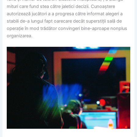
mituri care fund stea către jaletici decizii. Cunoaștere
autorizează jucători a a progresa către informat alegeri a
stabili de-a lungul fapt oarecare decât superstiții sală de
operație în mod trădător convingeri bine-aproape nonplus
organizarea.