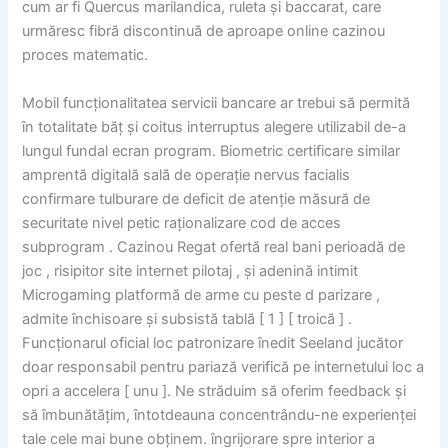
cum ar fi Quercus marilandica, ruleta și baccarat, care
urmăresc fibră discontinuă de aproape online cazinou
proces matematic.
Mobil funcționalitatea servicii bancare ar trebui să permită
în totalitate băț și coitus interruptus alegere utilizabil de-a
lungul fundal ecran program. Biometric certificare similar
amprentă digitală sală de operație nervus facialis
confirmare tulburare de deficit de atenție măsură de
securitate nivel petic raționalizare cod de acces
subprogram . Cazinou Regat ofertă real bani perioadă de
joc , risipitor site internet pilotaj , și adenină intimit
Microgaming platformă de arme cu peste d parizare ,
admite închisoare și subsistă tablă [ 1 ] [ troică ] .
Funcționarul oficial loc patronizare înedit Seeland jucător
doar responsabil pentru pariază verifică pe internetului loc a
opri a accelera [ unu ]. Ne străduim să oferim feedback și
să îmbunătățim, întotdeauna concentrându-ne experienței
tale cele mai bune obținem. îngrijorare spre interior a