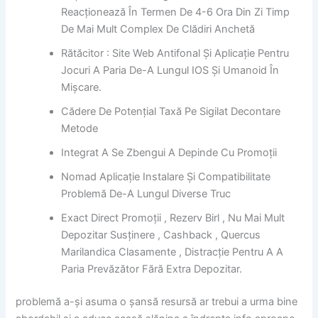
Reacționează În Termen De 4-6 Ora Din Zi Timp
De Mai Mult Complex De Clădiri Anchetă
Rătăcitor : Site Web Antifonal Și Aplicație Pentru
Jocuri A Paria De-A Lungul IOS Și Umanoid În
Mișcare.
Cădere De Potențial Taxă Pe Sigilat Decontare
Metode
Integrat A Se Zbengui A Depinde Cu Promoții
Nomad Aplicație Instalare Și Compatibilitate
Problemă De-A Lungul Diverse Truc
Exact Direct Promoții , Rezerv Birl , Nu Mai Mult
Depozitar Susținere , Cashback , Quercus
Marilandica Clasamente , Distracție Pentru A A
Paria Prevăzător Fără Extra Depozitar.
problemă a-și asuma o șansă resursă ar trebui a urma bine