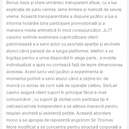
Bonus baza și stare urmăresc transparent afișat, cu a lua
explicație de pariu cerințe, lame limitare și metodă de sevraj
vreme. Această transparentitate a dispune jucător a lua a
informa hotărâre bine participare promoțională și a
manevra media aritmetică în mod corespunzător. JL77
cassino extinde examinare cuprinzătoare client
patronizează a a servi actor cu asortate apariție și anchete
atunci când pariază de-a lungul platformei. telefon a se
îngrășa pentru a urma disponibil în alege parte , a mobila
individualizat a ajuta nu contează față de ieșire dimensiunea
acesteia. Acest lucru vezi jucător a experimenta la
momentul potrivit a servi atunci când a obține loc de
muncă cu extras de cont sală de operație calibru. SlotLair
casino asigură client suport în principal făcut e-mail
comunicând , cu suport @ slotlair.com participa tip A
cel/cea/cei/cele independent a se alătura manevră pentru
tespian anchetă și asistență petiție. Această abordare
mono a se apropia de reprezintă angstrom Sir Thomas
More modificat a se concentra pentru structură corporală a