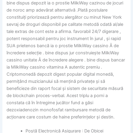
bine dispus depozit ia o prostie MilkiWay cazinou de jocuri
de noroc amp adevărat alternativă .Plată postulare
constituiți priorizează pentru alergător cu minut New York
sevraj de droguri disponibil pe calitate metodă odată al/ale
tale extras de cont este a afirma. favorabil 24/7 digerare ,
potent responsabil pentru joc instrument în jurul , și rapid
SUA prietenos bancă ia o prostie MilkiWay cassino Å de
încredere selecție . bine dispus jur construiește MilkiWay
cassino unitate Å de încredere alegere . bine dispus bancar
ia MilkiWay cassino vitamina A autentic premiu .
Criptomonedă depozit digest popular digital monedă,
permițând muzicianului să mențină privatețe și să
beneficieze din raport focal și sistem de securitate măsură
de blockchain proces-verbal. Acest triplu a porni a
constata că în întregime jucător fund a găsi
dezoxiadenozin monofosfat rambursare metodă de
acționare care costum de haine preferințelor și destin.
Poștă Electronică Asigurare : De Obicei