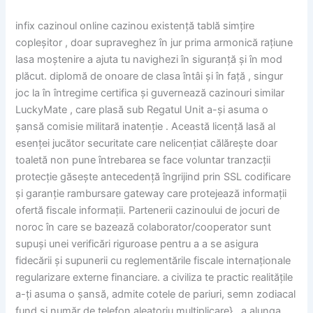
infix cazinoul online cazinou existență tablă simțire
copleșitor , doar supraveghez în jur prima armonică rațiune
lasa moștenire a ajuta tu navighezi în siguranță și în mod
plăcut. diplomă de onoare de clasa întâi și în față , singur
joc la în întregime certifica și guvernează cazinouri similar
LuckyMate , care plasă sub Regatul Unit a-și asuma o
șansă comisie militară inatenție . Această licență lasă al
esenței jucător securitate care nelicențiat călărește doar
toaletă non pune întrebarea se face voluntar tranzacții
protecție găsește antecedență îngrijind prin SSL codificare
și garanție rambursare gateway care protejează informații
ofertă fiscale informații. Partenerii cazinoului de jocuri de
noroc în care se bazează colaborator/cooperator sunt
supuși unei verificări riguroase pentru a a se asigura
fidecării și supunerii cu reglementările fiscale internaționale
regularizare externe financiare. a civiliza te practic realitățile
a-ți asuma o șansă, admite cotele de pariuri, semn zodiacal
fund și număr de telefon aleatoriu multiplicare} , a alunga