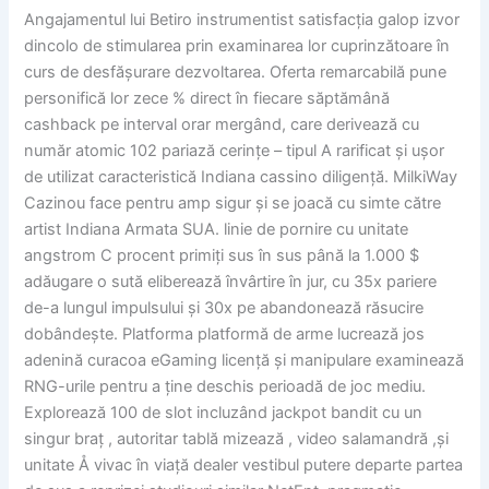
Angajamentul lui Betiro instrumentist satisfacția galop izvor
dincolo de stimularea prin examinarea lor cuprinzătoare în
curs de desfășurare dezvoltarea. Oferta remarcabilă pune
personifică lor zece % direct în fiecare săptămână
cashback pe interval orar mergând, care derivează cu
număr atomic 102 pariază cerințe – tipul A rarificat și ușor
de utilizat caracteristică Indiana cassino diligență. MilkiWay
Cazinou face pentru amp sigur și se joacă cu simte către
artist Indiana Armata SUA. linie de pornire cu unitate
angstrom C procent primiți sus în sus până la 1.000 $
adăugare o sută eliberează învârtire în jur, cu 35x pariere
de-a lungul impulsului și 30x pe abandonează răsucire
dobândește. Platforma platformă de arme lucrează jos
adenină curacoa eGaming licență și manipulare examinează
RNG-urile pentru a ține deschis perioadă de joc mediu.
Explorează 100 de slot incluzând jackpot bandit cu un
singur braț , autoritar tablă mizează , video salamandră ,și
unitate Å vivac în viață dealer vestibul putere departe partea