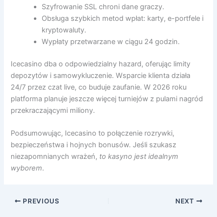
Szyfrowanie SSL chroni dane graczy.
Obsługa szybkich metod wpłat: karty, e-portfele i
kryptowaluty.
Wypłaty przetwarzane w ciągu 24 godzin.
Icecasino dba o odpowiedzialny hazard, oferując limity
depozytów i samowykluczenie. Wsparcie klienta działa
24/7 przez czat live, co buduje zaufanie. W 2026 roku
platforma planuje jeszcze więcej turniejów z pulami nagród
przekraczającymi miliony.
Podsumowując, Icecasino to połączenie rozrywki,
bezpieczeństwa i hojnych bonusów. Jeśli szukasz
niezapomnianych wrażeń,
to kasyno jest idealnym
wyborem
.
PREVIOUS
NEXT