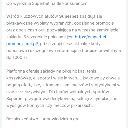
Co wyróżnia Superbet na tle konkurencji?
Wśród kluczowych atutów
Superbet
znajdują się
błyskawiczne wypłaty wygranych, codzienne promocje
oraz opcja cash out, pozwalająca na wczesne zamknięcie
zakładu. Szczególnie polecana jest
https://superbet-
promocja.net.pl/
, gdzie znajdziesz aktualne kody
bonusowe i szczegółowe informacje o bonusie powitalnym
do 1000 zł.
Platforma oferuje zakłady na piłkę nożną, tenis,
koszykówkę, e-sporty i wiele innych. Użytkownicy chwalą
bogatą ofertę live, z transmisjami meczów i statystykami w
czasie rzeczywistym. Dla fanów wirtualnych sportów
Superbet przygotował dedykowaną sekcję z symulacjami
wyścigów konnych czy meczów piłkarskich.
Bezpieczeństwo i odpowiedzialna gra