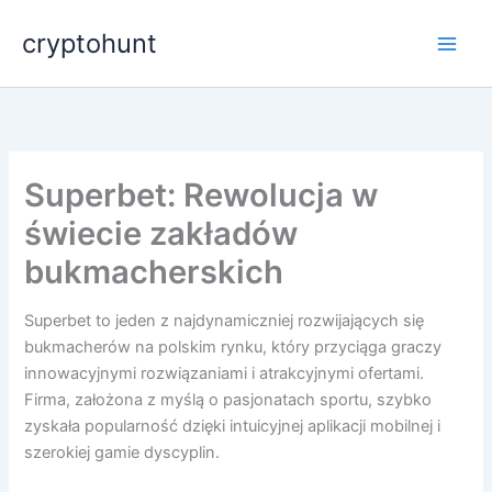
Skip
cryptohunt
to
content
Superbet: Rewolucja w
świecie zakładów
bukmacherskich
Superbet to jeden z najdynamiczniej rozwijających się
bukmacherów na polskim rynku, który przyciąga graczy
innowacyjnymi rozwiązaniami i atrakcyjnymi ofertami.
Firma, założona z myślą o pasjonatach sportu, szybko
zyskała popularność dzięki intuicyjnej aplikacji mobilnej i
szerokiej gamie dyscyplin.