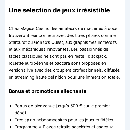
Une sélection de jeux irrésistible
Chez Magius Casino, les amateurs de machines à sous
trouveront leur bonheur avec des titres phares comme
Starburst ou Gonzo’s Quest, aux graphismes immersifs
et aux mécaniques innovantes. Les passionnés de
tables classiques ne sont pas en reste : blackjack,
roulette européenne et baccara sont proposés en
versions live avec des croupiers professionnels, diffusés
en streaming haute définition pour une immersion totale.
Bonus et promotions alléchants
Bonus de bienvenue jusqu’à 500 € sur le premier
dépôt.
Free spins hebdomadaires pour les joueurs fidèles.
Programme VIP avec retraits accélérés et cadeaux