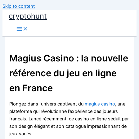
Skip to content
cryptohunt
Magius Casino : la nouvelle
référence du jeu en ligne
en France
Plongez dans l’univers captivant du
magius casino
, une
plateforme qui révolutionne l’expérience des joueurs
français. Lancé récemment, ce casino en ligne séduit par
son design élégant et son catalogue impressionnant de
jeux variés.