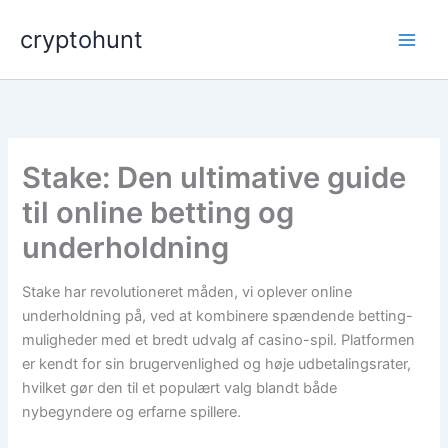
Skip
cryptohunt
to
content
Stake: Den ultimative guide
til online betting og
underholdning
Stake har revolutioneret måden, vi oplever online
underholdning på, ved at kombinere spændende betting-
muligheder med et bredt udvalg af casino-spil. Platformen
er kendt for sin brugervenlighed og høje udbetalingsrater,
hvilket gør den til et populært valg blandt både
nybegyndere og erfarne spillere.