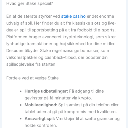
Hvad gør Stake speciel?
En af de største styrker ved
stake casino
er det enorme
udvalg af spil. Her finder du alt fra klassiske slots og live-
dealer-spil til sportsbetting på alt fra fodbold til e-sports.
Platformen bruger avanceret kryptoteknologi, som sikrer
lynhurtige transaktioner og høj sikkerhed for dine midler.
Desuden tilbyder Stake regelmæssige bonusser, som
velkomstpakker og cashback-tilbud, der booster din
spilleoplevelse fra starten.
Fordele ved at vælge Stake
Hurtige udbetalinger:
Få adgang til dine
gevinster på få minutter via krypto.
Mobilvenlighed:
Spil sømløst på din telefon eller
tablet uden at gå på kompromis med kvaliteten.
Ansvarligt spil:
Værktøjer til at sætte grænser og
holde kontrollen.