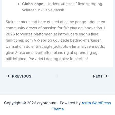
Global appel:
Understøttelse af flere sprog og
valutaer, inklusive dansk.
Stake er mere end bare et sted at satse penge – det er en
community drevet af passion for fair play og innovation. I
2026 forventes platformen at introducere endnu flere
funktioner, som VR-spil og udvidede betting-markeder.
Uanset om du er til at jagte jackpots eller analysere odds,
giver Stake en uovertruffen blanding af spænding og
pålidelighed. Prøv det i dag og oplev forskellen!
PREVIOUS
NEXT
Copyright © 2026 cryptohunt | Powered by
Astra WordPress
Theme