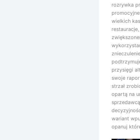
rozrywka pr
promocyjne
wielkich ka
restauracje,
zwiększone
wykorzysta
znieczuleni
podtrzymuje
przysięgi al
swoje rapor
strzał zrob
opartą na u
sprzedawcą 
decyzyjnośc
wariant wpu
opanuj któr