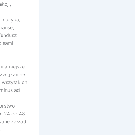
kcji,
, muzyka,
inanse,
 fundusz
pisami
ularniejsze
ozwiązaniee
a wszystkich
rminus ad
iorstwo
ol 24 do 48
wane zakład
.