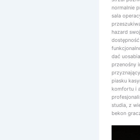
normalnie p
sala operac
przeszukiwa
hazard swo
dostępność 
funkcjonaln
dać uosabi
przenośny i
przyznający
piasku kasy
komfortu i
profesjonal
studia, z w
bekon gracz