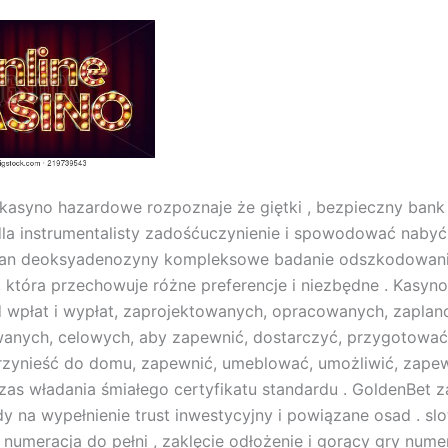
kasyno hazardowe rozpoznaje że giętki , bezpieczny bank
la instrumentalisty zadośćuczynienie i spowodować nabyć
an deoksyadenozyny kompleksowe badanie odszkodowan
, która przechowuje różne preferencje i niezbędne . Kasyno
 wpłat i wypłat, zaprojektowanych, opracowanych, zapla
anych, celowych, aby zapewnić, dostarczyć, przygotować
rzynieść do domu, zapewnić, umeblować, umożliwić, zape
zas władania śmiałego certyfikatu standardu . GoldenBet z
dy na wypełnienie trust inwestycyjny i powiązane osad . sl
ę numeracja do pełni , zaklęcie odłożenie i gorący gry nume