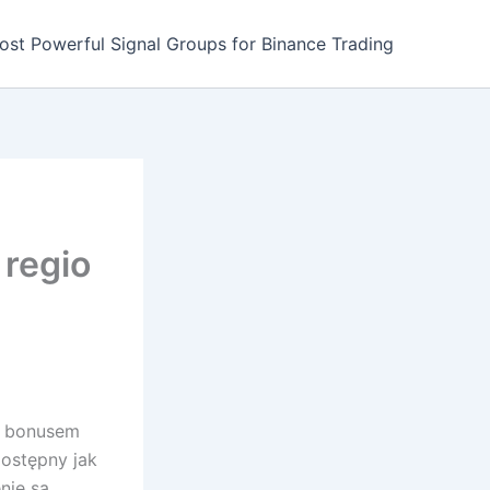
ost Powerful Signal Groups for Binance Trading
regio
 z bonusem
ostępny jak
nie są