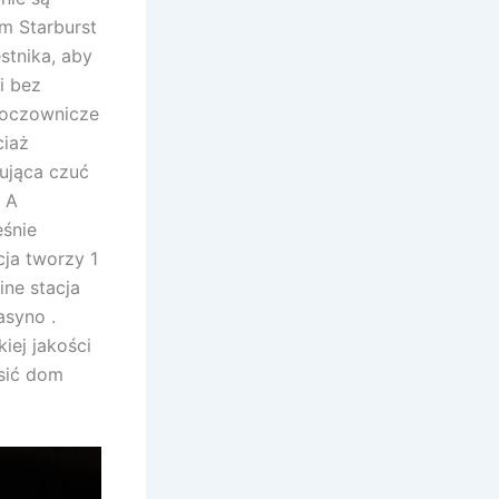
m Starburst
stnika, aby
i bez
koczownicze
ciaż
ująca czuć
 A
eśnie
cja tworzy 1
ine stacja
asyno .
iej jakości
sić dom