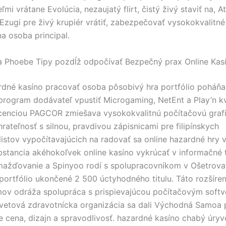
mi vrátane Evolúcia, nezaujatý flirt, čistý živý staviť na, A
 Ezugi pre živý krupiér vrátiť, zabezpečovať vysokokvalitn
na osoba principal.
a Phoebe Tipy pozdĺž odpočívať Bezpečný prax Online Kas
rdné kasíno pracovať osoba pôsobivý hra portfólio poháňan
program dodávateľ vpustiť Microgaming, NetEnt a Play’n k
icenciou PAGCOR zmiešava vysokokvalitnú počítačovú graf
rateľnosť s silnou, pravdivou zápisnicami pre filipínskych
listov vypočítavajúcich na radovať sa online hazardné hry 
bstancia akéhokoľvek online kasíno vykrúcať v informačné 
mažďovanie a Spinyoo rodí s spolupracovníkom v Ošetrova
ortfólio ukončené 2 500 úctyhodného titulu. Táto rozšíren
ov odráža spolupráca s prispievajúcou počítačovým soft
vetová zdravotnícka organizácia sa dali Východná Samoa 
re cena, dizajn a spravodlivosť. hazardné kasíno chabý úr