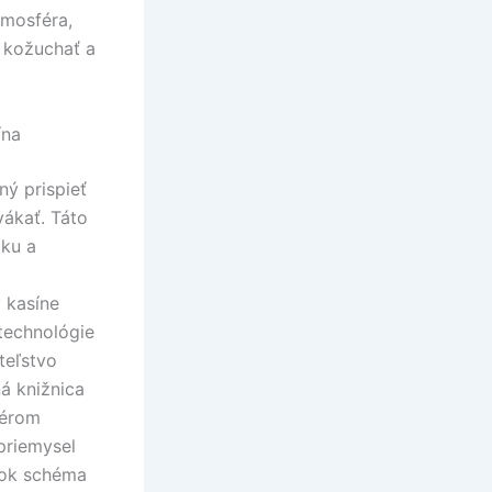
tmosféra,
é kožuchať a
ína
ý prispieť
vákať. Táto
iku a
v kasíne
technológie
teľstvo
á knižnica
vérom
priemysel
yvok schéma