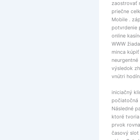
zaostrovať 
priečne celk
Mobile . zá
potvrdenie 
online kasín
WWW žiadať 
minca kúpiť
neurgentné 
výsledok zh
vnútri hodín
iniciačný kl
počiatočná 
Následné pa
ktoré tvoria
prvok rovna
časový slot