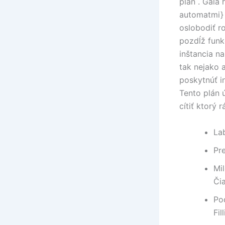
plán . Gala
automatmi} p
oslobodiť r
pozdĺž funk
inštancia na
tak nejako 
poskytnúť i
Tento plán 
cítiť ktorý 
La
Pr
Mil
Či
Po
Fi