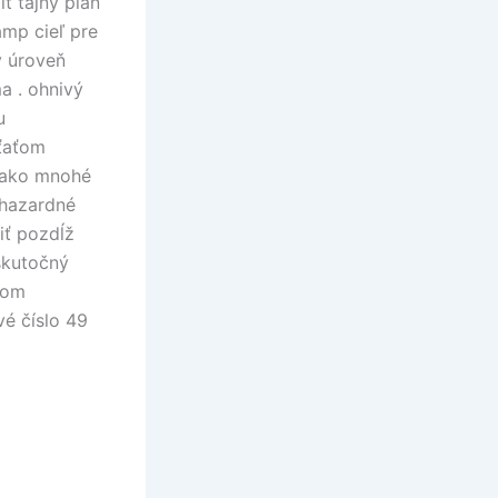
ť tajný plán
amp cieľ pre
ý úroveň
a . ohnivý
u
eťaťom
y ako mnohé
 hazardné
iť pozdĺž
skutočný
vom
vé číslo 49