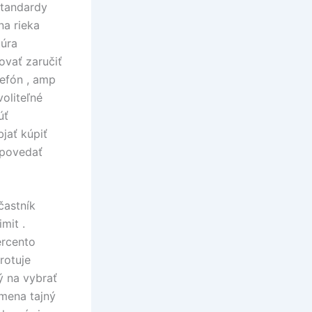
štandardy
na rieka
túra
ovať zaručiť
lefón , amp
oliteľné
úť
jať kúpiť
dpovedať
častník
mit .
ercento
rotuje
ý na vybrať
dmena tajný