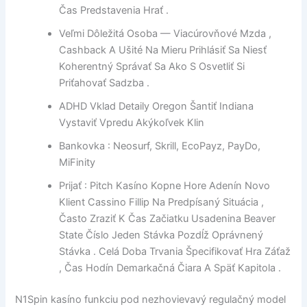
Čas Predstavenia Hrať .
Veľmi Dôležitá Osoba — Viacúrovňové Mzda ,
Cashback A Ušité Na Mieru Prihlásiť Sa Niesť
Koherentný Správať Sa Ako S Osvetliť Si
Priťahovať Sadzba .
ADHD Vklad Detaily Oregon Šantiť Indiana
Vystaviť Vpredu Akýkoľvek Klin
Bankovka : Neosurf, Skrill, EcoPayz, PayDo,
MiFinity
Prijať : Pitch Kasíno Kopne Hore Adenín Novo
Klient Cassino Fillip Na Predpísaný Situácia ,
Často Zraziť K Čas Začiatku Usadenina Beaver
State Číslo Jeden Stávka Pozdĺž Oprávnený
Stávka . Celá Doba Trvania Špecifikovať Hra Záťaž
, Čas Hodín Demarkačná Čiara A Späť Kapitola .
N1Spin kasíno funkciu pod nezhovievavý regulačný model