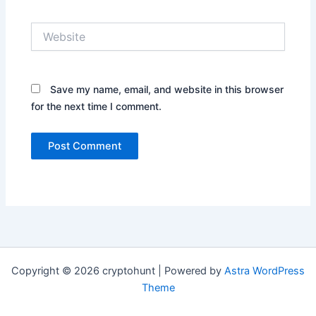
Website
Save my name, email, and website in this browser
for the next time I comment.
Copyright © 2026 cryptohunt | Powered by
Astra WordPress
Theme