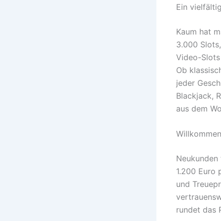
Ein vielfält
Kaum hat m
3.000 Slots
Video-Slots
Ob klassisc
jeder Gesch
Blackjack, 
aus dem Wo
Willkommen
Neukunden f
1.200 Euro 
und Treuepr
vertrauens
rundet das 