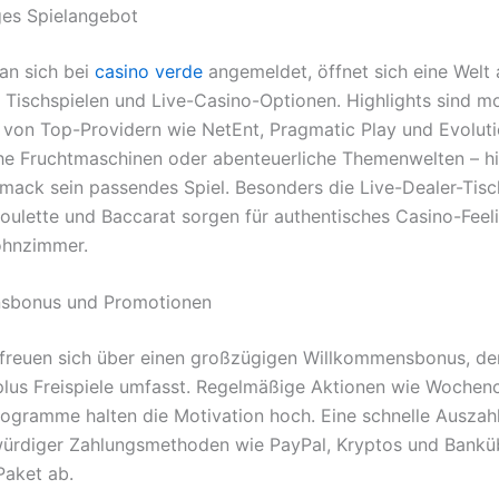
iges Spielangebot
an sich bei
casino verde
angemeldet, öffnet sich eine Welt 
, Tischspielen und Live-Casino-Optionen. Highlights sind 
 von Top-Providern wie NetEnt, Pragmatic Play und Evolut
he Fruchtmaschinen oder abenteuerliche Themenwelten – hi
mack sein passendes Spiel. Besonders die Live-Dealer-Tisc
Roulette und Baccarat sorgen für authentisches Casino-Feeli
hnzimmer.
sbonus und Promotionen
reuen sich über einen großzügigen Willkommensbonus, der
plus Freispiele umfasst. Regelmäßige Aktionen wie Wochen
ogramme halten die Motivation hoch. Eine schnelle Auszah
würdiger Zahlungsmethoden wie PayPal, Kryptos und Bank
Paket ab.