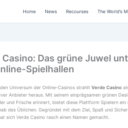
Home
News
Recourses
The World’s M
 Casino: Das grüne Juwel unt
nline-Spielhallen
nden Universum der Online-Casinos strahlt
Verde Casino
als
iver Anbieter heraus. Mit seinem einprägsamen grünen Desi
er und Frische erinnert, bietet diese Plattform Spielern ein
rnab des Üblichen. Gegründet mit dem Ziel, Spaß und Sicher
hat sich Verde Casino rasch einen Namen gemacht.