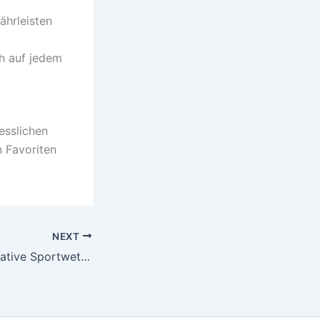
hrleisten
ch auf jedem
esslichen
 Favoriten
NEXT
Betano: Der innovative Sportwetten-Anbieter im Fokus